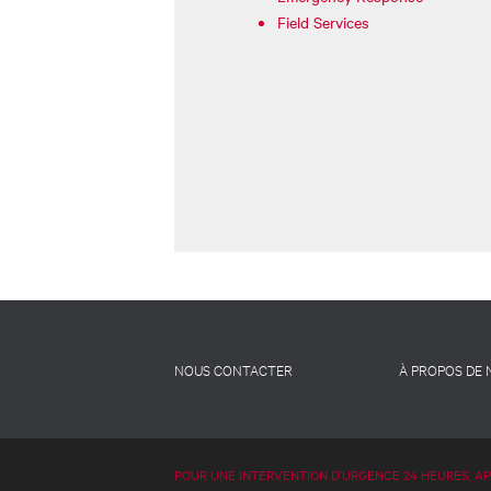
Field Services
Footer
NOUS CONTACTER
À PROPOS DE
-
French
POUR UNE INTERVENTION D’URGENCE 24 HEURES, A