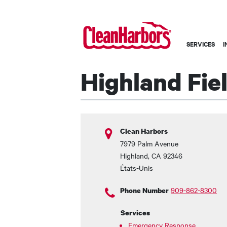
Main
SERVICES
I
navigation
-
Highland Fie
French
Clean Harbors
7979 Palm Avenue
Highland
,
CA
92346
États-Unis
909-862-8300
Phone Number
Services
Emergency Response