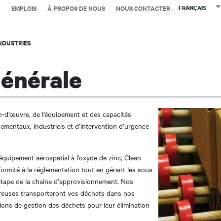
Top
Skip
EMPLOIS
À PROPOS DE NOUS
NOUS CONTACTER
L
FRANÇAIS
menu
to
-
main
French
content
NDUSTRIES
générale
in-d’œuvre, de l’équipement et des capacités
ementaux, industriels et d’intervention d’urgence
’équipement aérospatial à l’oxyde de zinc, Clean
ormité à la réglementation tout en gérant les sous-
étape de la chaîne d’approvisionnement. Nos
ereuses transporteront vos déchets dans nos
tions de gestion des déchets pour leur élimination