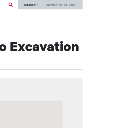
User
ist additional actions
S’INSCRIRE
OUVRIR UNE SESSION
Menu
-
French
ro Excavation