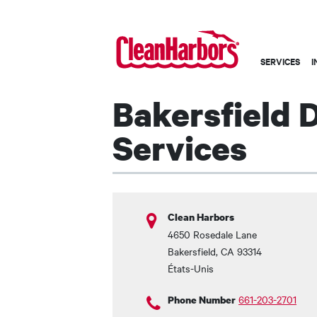
Main
SERVICES
I
navigation
-
Bakersfield 
French
Services
Clean Harbors
4650 Rosedale Lane
Bakersfield
,
CA
93314
États-Unis
661-203-2701
Phone Number